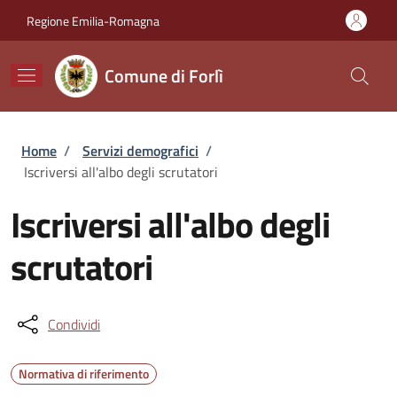
Salta al contenuto principale
Skip to footer content
Regione Emilia-Romagna
Comune di Forlì
Briciole di pane
Home
/
Servizi demografici
/
Iscriversi all'albo degli scrutatori
Iscriversi all'albo degli
scrutatori
Condividi
Normativa di riferimento