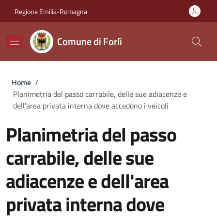
Salta al contenuto principale
Skip to footer content
Regione Emilia-Romagna
Comune di Forlì
Briciole di pane
Home
/
Planimetria del passo carrabile, delle sue adiacenze e
dell'area privata interna dove accedono i veicoli
Planimetria del passo
carrabile, delle sue
adiacenze e dell'area
privata interna dove