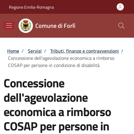
Salta al contenuto principale
Skip to footer content
Regione Emilia-Romagna
Comune di Forlì
Briciole di pane
Home
/
Servizi
/
Tributi, finanze e contravvenzioni
/
Concessione dell'agevolazione economica a rimborso
COSAP per persone in condizione di disabilità
Concessione
dell'agevolazione
economica a rimborso
COSAP per persone in