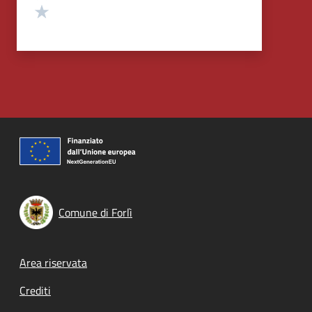
Valuta 1 stelle su 5
Comune di Forlì
Footer menu
Area riservata
Crediti