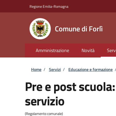
Salta al contenuto principale
Skip to footer content
Regione Emilia-Romagna
Comune di Forlì
Amministrazione
Novità
Serv
Briciole di pane
Home
/
Servizi
/
Educazione e formazione
Pre e post scuola:
servizio
(Regolamento comunale)